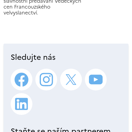
slavnostní předávání Vědeckých
cen Francouzského
velvyslanectví.
Sledujte nás
Staňte se naším partnerem