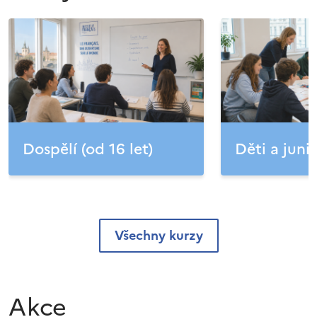
Dospělí (od 16 let)
Děti a junio
Všechny kurzy
Akce