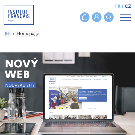
FR
/
CZ
IFP
›
Homepage