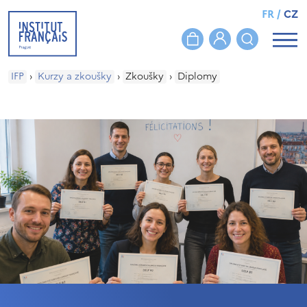
FR
/
CZ
IFP
›
Kurzy a zkoušky
›
Zkoušky
›
Diplomy