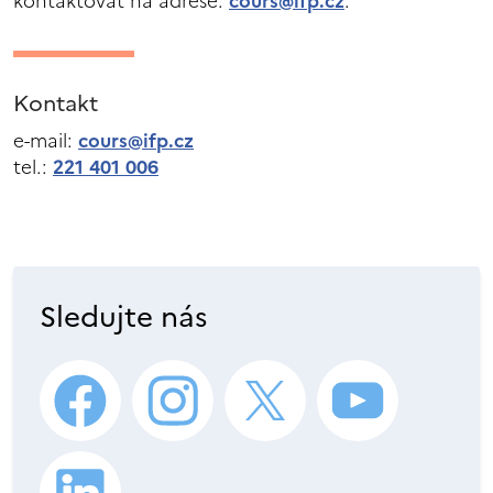
kontaktovat na adrese:
cours@ifp.cz
.
Kontakt
e-mail:
cours@ifp.cz
tel.:
221 401 006
Sledujte nás