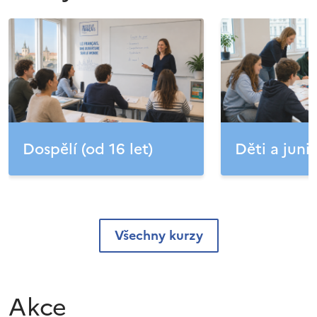
Dospělí (od 16 let)
Děti a junio
Všechny kurzy
Akce