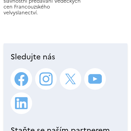
slavnostní předávání Vědeckých
cen Francouzského
velvyslanectví.
Sledujte nás
Staňte se naším partnerem