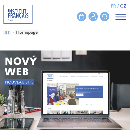
FR
/
CZ
IFP
›
Homepage