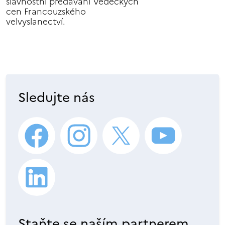
slavnostní předávání Vědeckých
cen Francouzského
velvyslanectví.
Sledujte nás
Staňte se naším partnerem