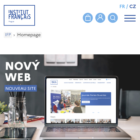
FR
/
CZ
IFP
›
Homepage