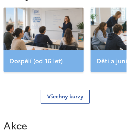
Dospělí (od 16 let)
Děti a junio
Všechny kurzy
Akce