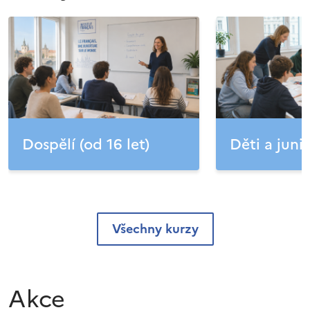
Dospělí (od 16 let)
Děti a junio
Všechny kurzy
Akce