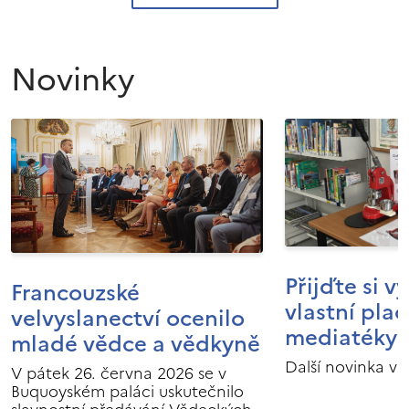
Novinky
Přijďte si v
Francouzské
vlastní pla
velvyslanectví ocenilo
mediatéky I
mladé vědce a vědkyně
Další novinka v 
V pátek 26. června 2026 se v
Buquoyském paláci uskutečnilo