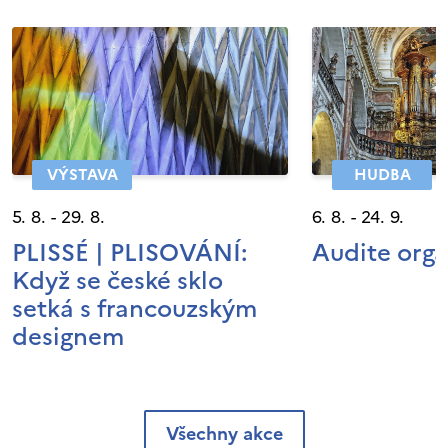
VÝSTAVA
HUDBA
5. 8. - 29. 8.
6. 8. - 24. 9.
PLISSÉ | PLISOVÁNÍ:
Audite org
Když se české sklo
setká s francouzským
designem
Všechny akce