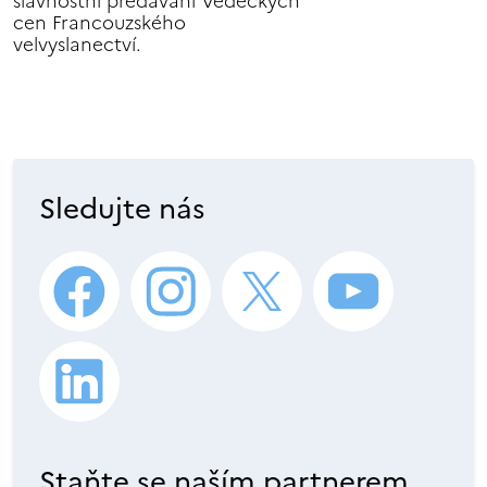
slavnostní předávání Vědeckých
cen Francouzského
velvyslanectví.
Sledujte nás
Staňte se naším partnerem