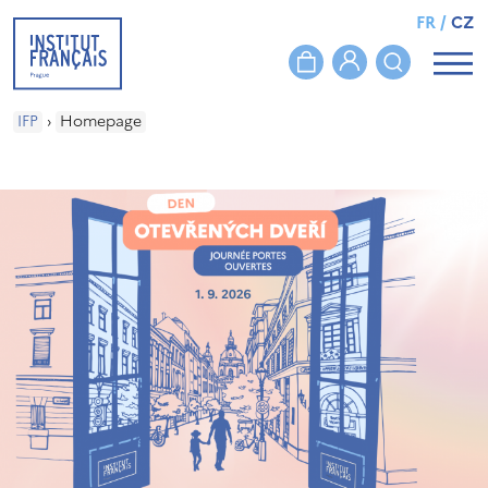
FR
/
CZ
IFP
›
Homepage