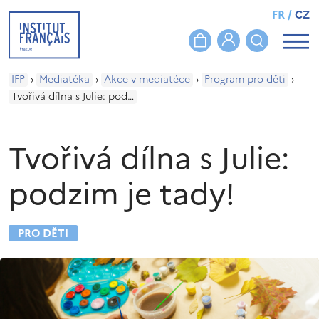
FR
/
CZ
IFP
›
Mediatéka
›
Akce v mediatéce
›
Program pro děti
›
Tvořivá dílna s Julie: podzim je tady!
Tvořivá dílna s Julie:
podzim je tady!
PRO DĚTI