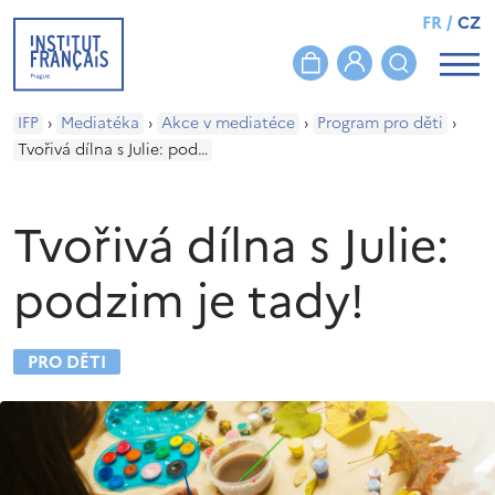
FR
/
CZ
IFP
›
Mediatéka
›
Akce v mediatéce
›
Program pro děti
›
Tvořivá dílna s Julie: podzim je tady!
Tvořivá dílna s Julie:
podzim je tady!
PRO DĚTI