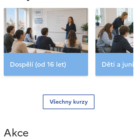
Dospělí (od 16 let)
Děti a junio
Všechny kurzy
Akce