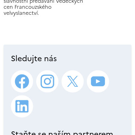
slavnostní předávání Vědeckých
cen Francouzského
velvyslanectví.
Sledujte nás
Staňte se naším partnerem