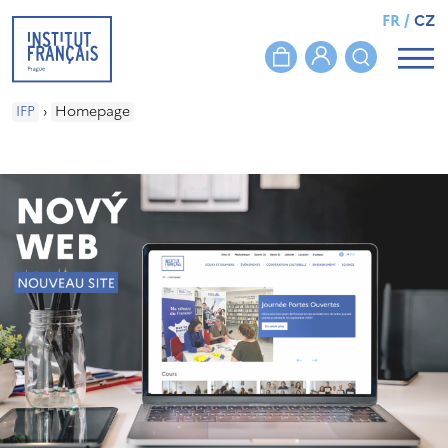
FR
/
CZ
IFP
›
Homepage