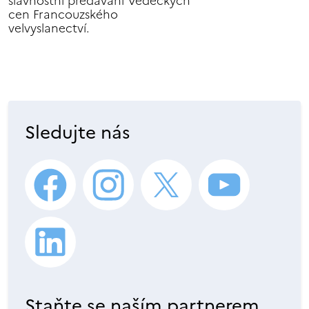
slavnostní předávání Vědeckých
cen Francouzského
velvyslanectví.
Sledujte nás
Staňte se naším partnerem