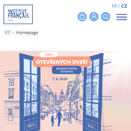
FR
/
CZ
IFP
›
Homepage