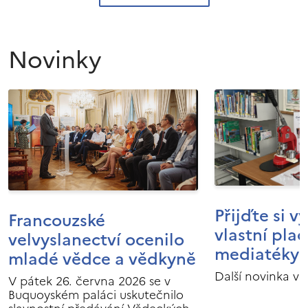
Novinky
Přijďte si v
Francouzské
vlastní pla
velvyslanectví ocenilo
mediatéky I
mladé vědce a vědkyně
Další novinka v 
V pátek 26. června 2026 se v
Buquoyském paláci uskutečnilo