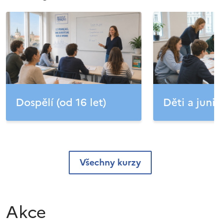
Dospělí (od 16 let)
Děti a junio
Všechny kurzy
Akce