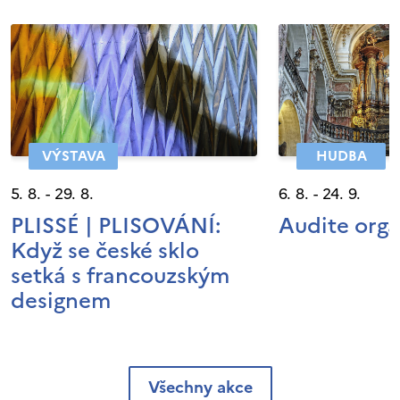
VÝSTAVA
HUDBA
5. 8. - 29. 8.
6. 8. - 24. 9.
PLISSÉ | PLISOVÁNÍ:
Audite org
Když se české sklo
setká s francouzským
designem
Všechny akce