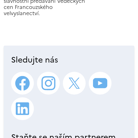
slavnostní předávání Vědeckých
cen Francouzského
velvyslanectví.
Sledujte nás
Staňte se naším partnerem