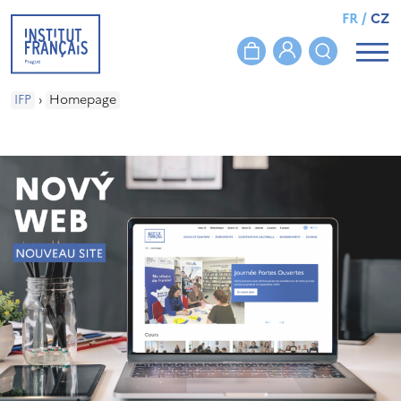
FR
/
CZ
IFP
›
Homepage