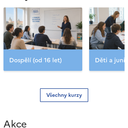
Dospělí (od 16 let)
Děti a junio
Všechny kurzy
Akce