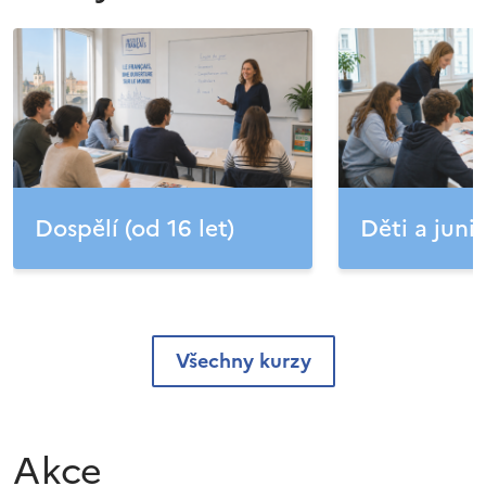
Dospělí (od 16 let)
Děti a junio
Všechny kurzy
Akce