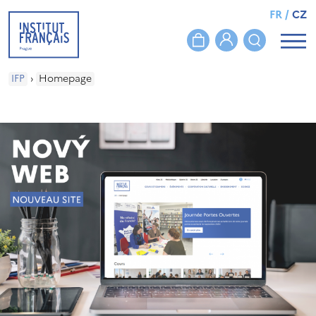
FR
/
CZ
IFP
›
Homepage