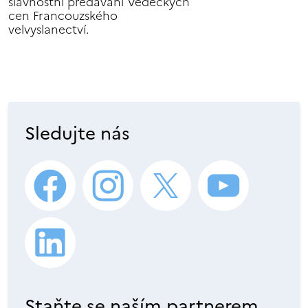
slavnostní předávání Vědeckých
cen Francouzského
velvyslanectví.
Sledujte nás
Staňte se naším partnerem