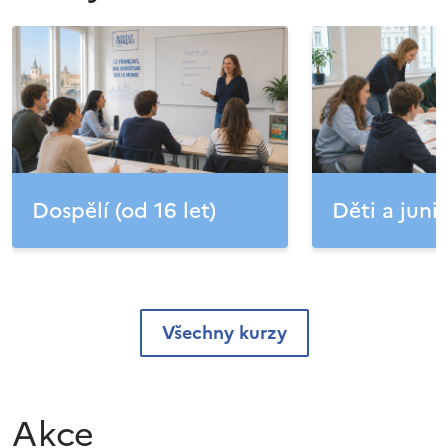
Dospělí (od 16 let)
Děti a junio
Všechny kurzy
Akce