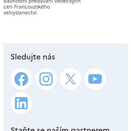
slavnostní předávání Vědeckých
cen Francouzského
velvyslanectví.
Sledujte nás
Staňte se naším partnerem