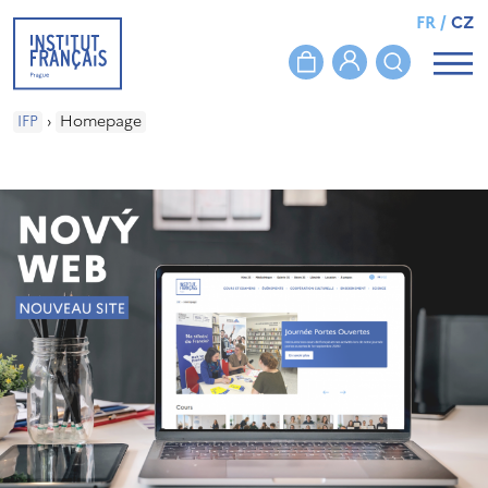
FR
/
CZ
IFP
›
Homepage