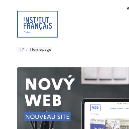
K
IFP
›
Homepage