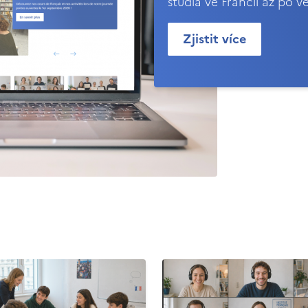
studia ve Francii až po v
Zjistit více