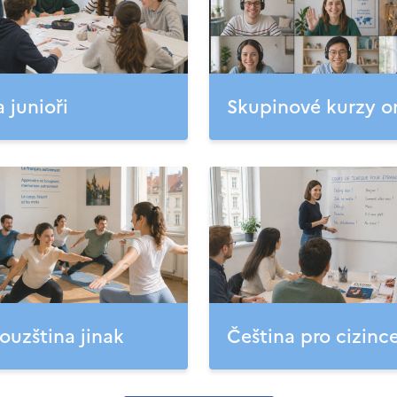
a junioři
Skupinové kurzy o
ouzština jinak
Čeština pro cizinc