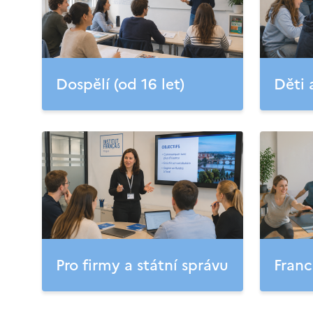
Dospělí (od 16 let)
Děti 
Pro firmy a státní správu
Franc