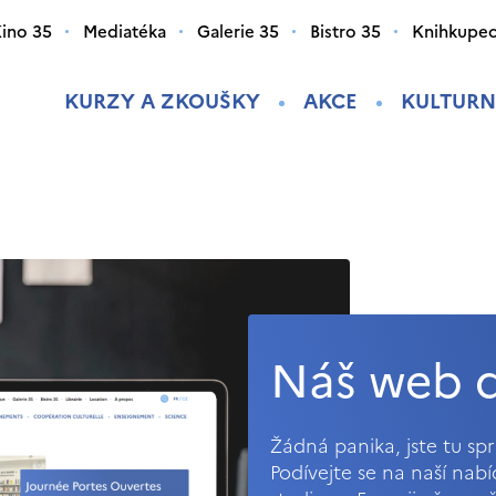
ino 35
Mediatéka
Galerie 35
Bistro 35
Knihkupec
KURZY A ZKOUŠKY
AKCE
KULTURN
Náš web d
Žádná panika, jste tu s
Podívejte se na naší nab