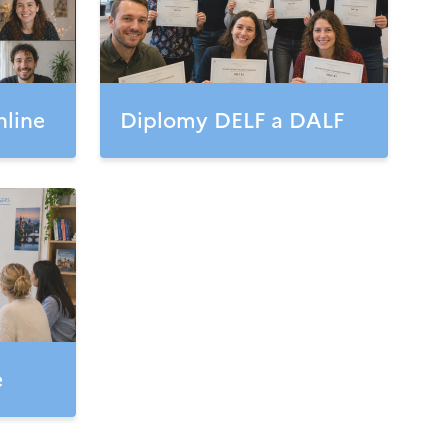
nline
Diplomy DELF a DALF
e