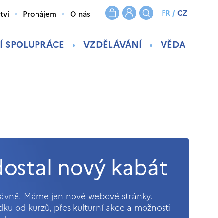
FR
/
CZ
tví
Pronájem
O nás
Í SPOLUPRÁCE
VZDĚLÁVÁNÍ
VĚDA
ostal nový kabát
právně. Máme jen nové webové stránky.
ídku od kurzů, přes kulturní akce a možnosti