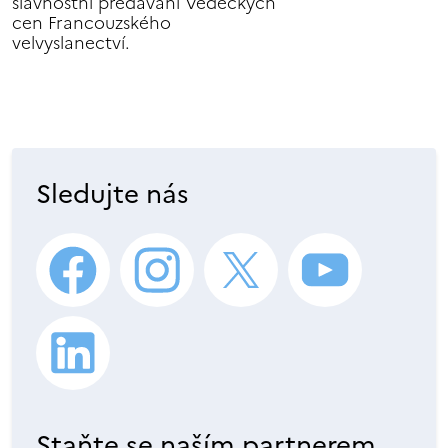
slavnostní předávání Vědeckých
cen Francouzského
velvyslanectví.
Sledujte nás
Staňte se naším partnerem