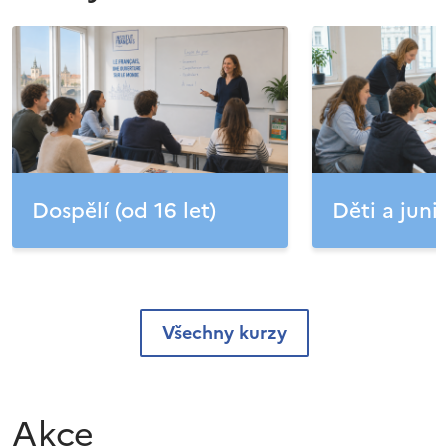
Dospělí (od 16 let)
Děti a junio
Všechny kurzy
Akce