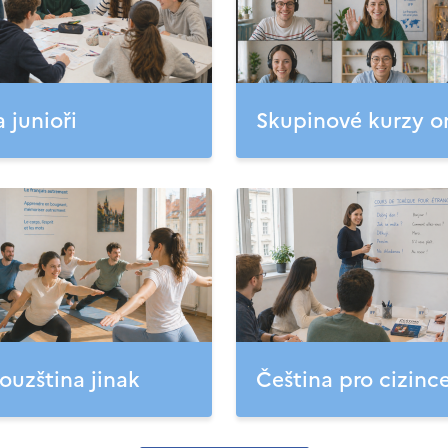
a junioři
Skupinové kurzy o
ouzština jinak
Čeština pro cizinc