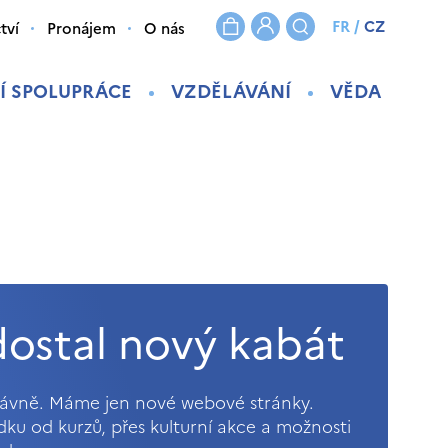
FR
/
CZ
tví
Pronájem
O nás
Í SPOLUPRÁCE
VZDĚLÁVÁNÍ
VĚDA
ostal nový kabát
právně. Máme jen nové webové stránky.
ídku od kurzů, přes kulturní akce a možnosti