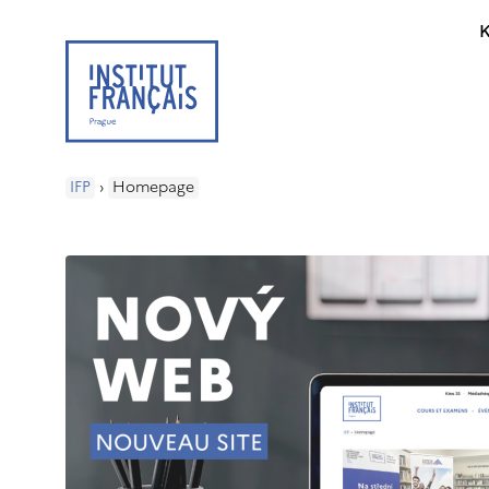
K
IFP
›
Homepage