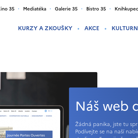
ino 35
Mediatéka
Galerie 35
Bistro 35
Knihkupec
KURZY A ZKOUŠKY
AKCE
KULTURN
Náš web d
Žádná panika, jste tu s
Podívejte se na naší nab