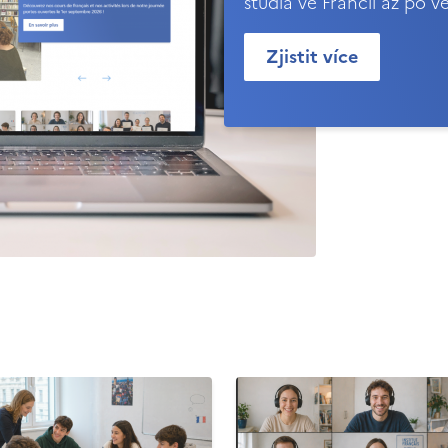
studia ve Francii až po v
Zjistit více