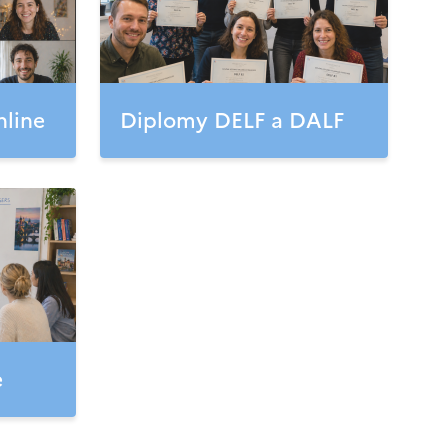
nline
Diplomy DELF a DALF
e