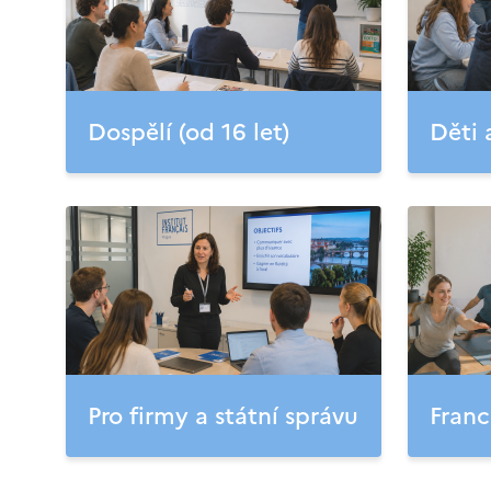
Dospělí (od 16 let)
Děti 
Pro firmy a státní správu
Franc