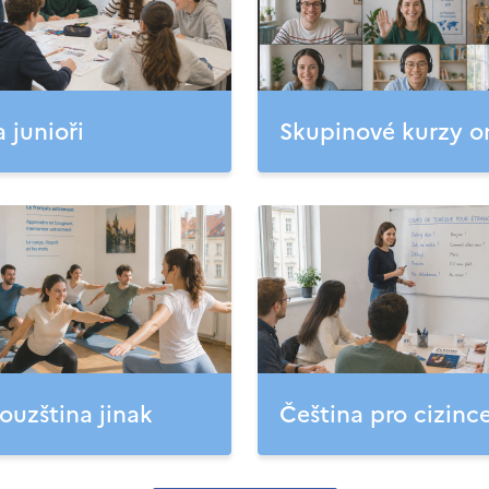
a junioři
Skupinové kurzy o
ouzština jinak
Čeština pro cizinc