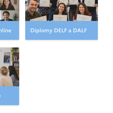
nline
Diplomy DELF a DALF
e