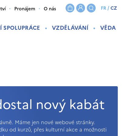
FR
/
CZ
tví
Pronájem
O nás
Í SPOLUPRÁCE
VZDĚLÁVÁNÍ
VĚDA
ostal nový kabát
právně. Máme jen nové webové stránky.
ídku od kurzů, přes kulturní akce a možnosti