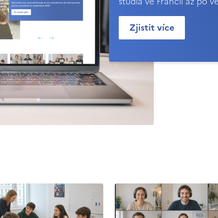
studia ve Francii až po v
Zjistit více