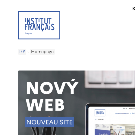
K
IFP
›
Homepage