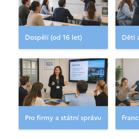
Dospělí (od 16 let)
Děti 
Pro firmy a státní správu
Franc