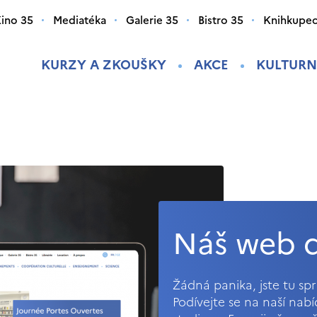
ino 35
Mediatéka
Galerie 35
Bistro 35
Knihkupec
KURZY A ZKOUŠKY
AKCE
KULTURN
Náš web d
Žádná panika, jste tu s
Podívejte se na naší nab