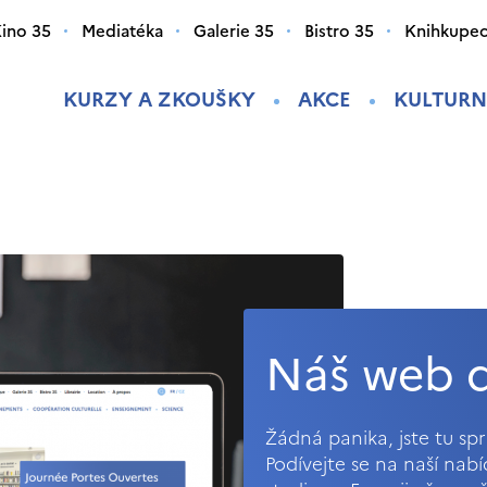
ino 35
Mediatéka
Galerie 35
Bistro 35
Knihkupec
KURZY A ZKOUŠKY
AKCE
KULTURN
Náš web d
Žádná panika, jste tu s
Podívejte se na naší nab