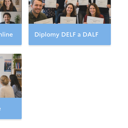
nline
Diplomy DELF a DALF
e