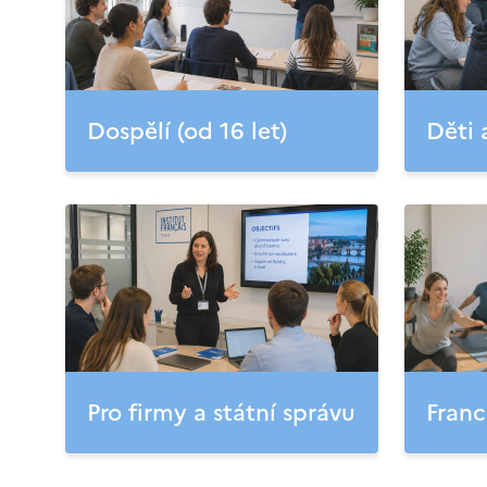
Dospělí (od 16 let)
Děti 
Pro firmy a státní správu
Franc