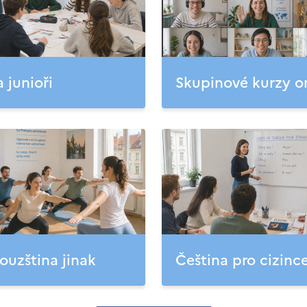
a junioři
Skupinové kurzy o
ouzština jinak
Čeština pro cizinc