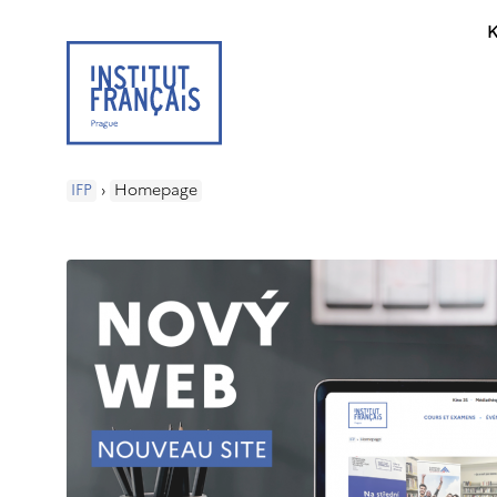
K
IFP
›
Homepage