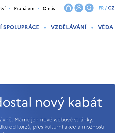
FR
/
CZ
tví
Pronájem
O nás
Í SPOLUPRÁCE
VZDĚLÁVÁNÍ
VĚDA
ostal nový kabát
právně. Máme jen nové webové stránky.
ídku od kurzů, přes kulturní akce a možnosti