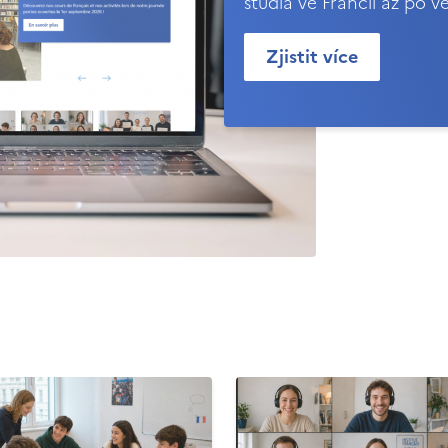
studia ve Francii až po v
Zjistit více