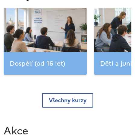
Dospělí (od 16 let)
Děti a junio
Všechny kurzy
Akce