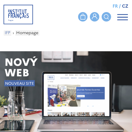
FR
/
CZ
IFP
›
Homepage