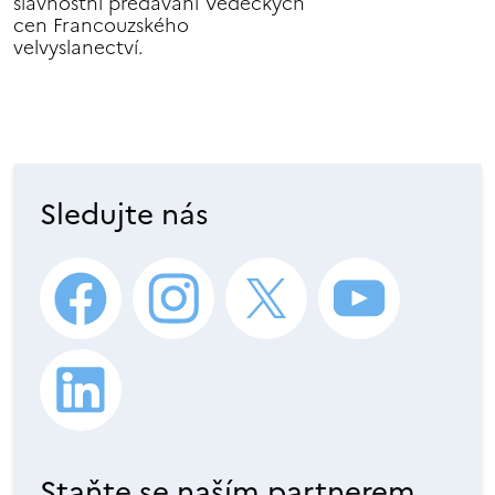
slavnostní předávání Vědeckých
cen Francouzského
velvyslanectví.
Sledujte nás
Staňte se naším partnerem