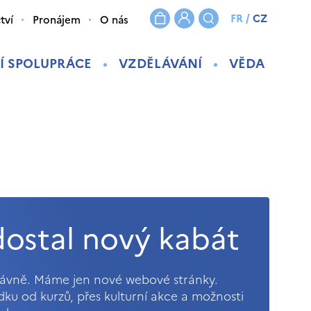
FR
/
CZ
tví
Pronájem
O nás
Í SPOLUPRÁCE
VZDĚLÁVÁNÍ
VĚDA
ostal nový kabát
právně. Máme jen nové webové stránky.
ídku od kurzů, přes kulturní akce a možnosti