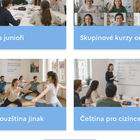
a junioři
Skupinové kurzy o
ouzština jinak
Čeština pro cizinc