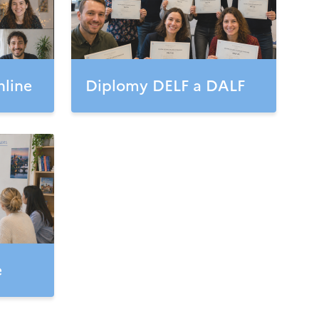
nline
Diplomy DELF a DALF
e