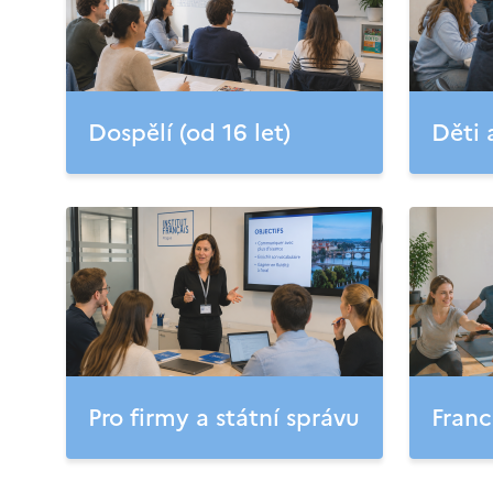
Dospělí (od 16 let)
Děti 
Pro firmy a státní správu
Franc