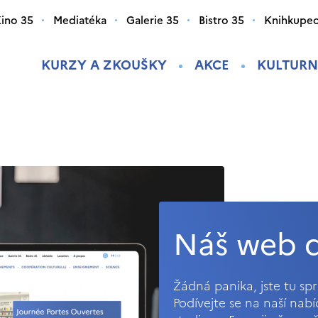
ino 35
Mediatéka
Galerie 35
Bistro 35
Knihkupec
KURZY A ZKOUŠKY
AKCE
KULTURN
Náš web d
Žádná panika, jste tu s
Podívejte se na naší nab