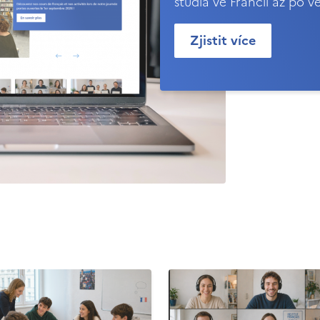
studia ve Francii až po v
Zjistit více