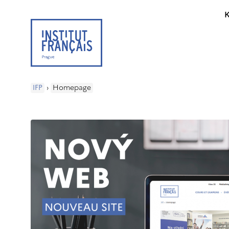
K
IFP
›
Homepage