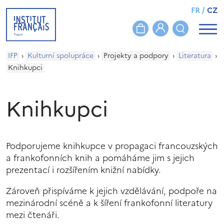
FR
/
CZ
IFP
›
Kulturní spolupráce
›
Projekty a podpory
›
Literatura
›
Knihkupci
Knihkupci
Podporujeme knihkupce v propagaci francouzských
a frankofonních knih a pomáháme jim s jejich
prezentací i rozšířením knižní nabídky.
Zároveň přispíváme k jejich vzdělávání, podpoře na
mezinárodní scéně a k šíření frankofonní literatury
mezi čtenáři.