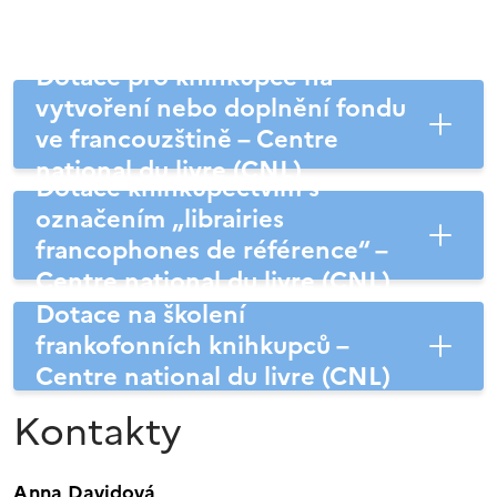
Dotace pro knihkupce na
vytvoření nebo doplnění fondu
ve francouzštině – Centre
national du livre (CNL)
Dotace knihkupectvím s
označením „librairies
francophones de référence“ –
Centre national du livre (CNL)
Dotace na školení
frankofonních knihkupců –
Centre national du livre (CNL)
Kontakty
Anna Davidová