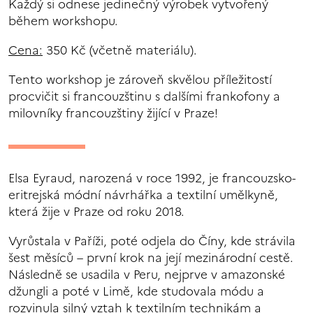
Každý si odnese jedinečný výrobek vytvořený
během workshopu.
Cena:
350 Kč (včetně materiálu).
Tento workshop je zároveň skvělou příležitostí
procvičit si francouzštinu s dalšími frankofony a
milovníky francouzštiny žijící v Praze!
Elsa Eyraud, narozená v roce 1992, je francouzsko-
eritrejská módní návrhářka a textilní umělkyně,
která žije v Praze od roku 2018.
Vyrůstala v Paříži, poté odjela do Číny, kde strávila
šest měsíců – první krok na její mezinárodní cestě.
Následně se usadila v Peru, nejprve v amazonské
džungli a poté v Limě, kde studovala módu a
rozvinula silný vztah k textilním technikám a