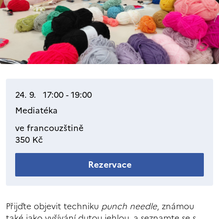
24. 9. 17:00 - 19:00
Mediatéka
ve francouzštině
350 Kč
Rezervace
Přijďte objevit techniku
punch needle
, známou
také jako vyšívání dutou jehlou, a seznamte se s