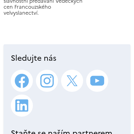
slavnostní předávání Vědeckých
cen Francouzského
velvyslanectví.
Sledujte nás
Staňte se naším partnerem