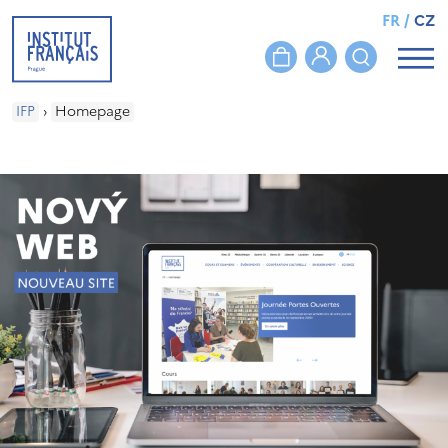
FR
/
CZ
IFP
›
Homepage