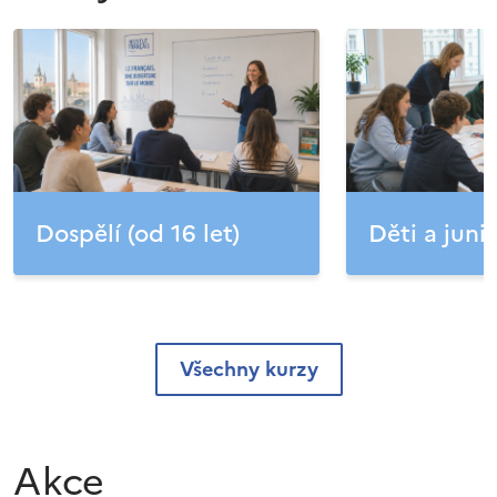
Dospělí (od 16 let)
Děti a junio
Všechny kurzy
Akce