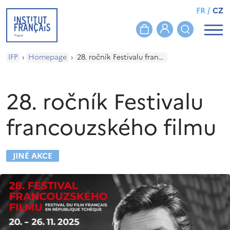
FR
/
CZ
IFP
›
Homepage
›
28. ročník Festivalu francouzského filmu
28. ročník Festivalu
francouzského filmu
JINÉ AKCE