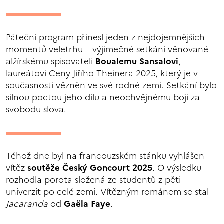
Páteční program přinesl jeden z nejdojemnějších
momentů veletrhu – výjimečné setkání věnované
alžírskému spisovateli
Boualemu Sansalovi
,
laureátovi Ceny Jiřího Theinera 2025, který je v
současnosti vězněn ve své rodné zemi. Setkání bylo
silnou poctou jeho dílu a neochvějnému boji za
svobodu slova.
Téhož dne byl na francouzském stánku vyhlášen
vítěz
soutěže Český Goncourt 2025
. O výsledku
rozhodla porota složená ze studentů z pěti
univerzit po celé zemi. Vítězným románem se stal
Jacaranda
od
Gaëla Faye
.