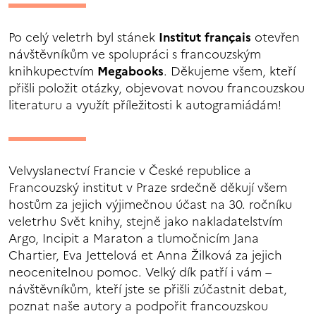
Po celý veletrh byl stánek
Institut français
otevřen
návštěvníkům ve spolupráci s francouzským
knihkupectvím
Megabooks
. Děkujeme všem, kteří
přišli položit otázky, objevovat novou francouzskou
literaturu a využít příležitosti k autogramiádám!
Velvyslanectví Francie v České republice a
Francouzský institut v Praze srdečně děkují všem
hostům za jejich výjimečnou účast na 30. ročníku
veletrhu Svět knihy, stejně jako nakladatelstvím
Argo, Incipit a Maraton a tlumočnicím Jana
Chartier, Eva Jettelová et Anna Žilková za jejich
neocenitelnou pomoc. Velký dík patří i vám –
návštěvníkům, kteří jste se přišli zúčastnit debat,
poznat naše autory a podpořit francouzskou