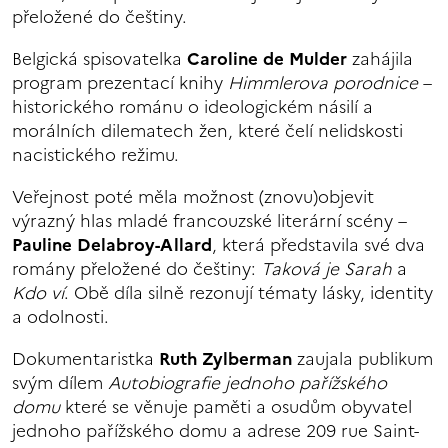
přeložené do češtiny.
Belgická spisovatelka
Caroline de Mulder
zahájila
program prezentací knihy
Himmlerova porodnice
–
historického románu o ideologickém násilí a
morálních dilematech žen, které čelí nelidskosti
nacistického režimu.
Veřejnost poté měla možnost (znovu)objevit
výrazný hlas mladé francouzské literární scény –
Pauline Delabroy-Allard
, která představila své dva
romány přeložené do češtiny:
Taková je Sarah
a
Kdo ví
. Obě díla silně rezonují tématy lásky, identity
a odolnosti.
Dokumentaristka
Ruth Zylberman
zaujala publikum
svým dílem
Autobiografie jednoho pařížského
domu
které se věnuje paměti a osudům obyvatel
jednoho pařížského domu a adrese 209 rue Saint-