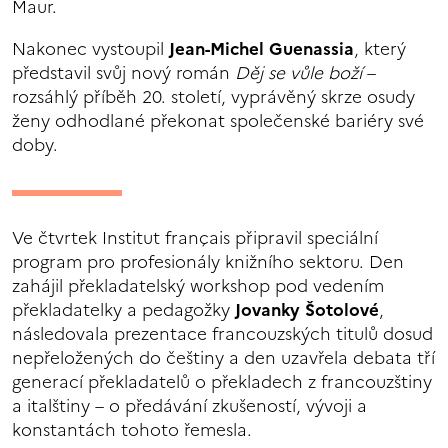
Maur.
Nakonec vystoupil
Jean-Michel Guenassia
, který
představil svůj nový román
Děj se vůle boží
–
rozsáhlý příběh 20. století, vyprávěný skrze osudy
ženy odhodlané překonat společenské bariéry své
doby.
Ve čtvrtek Institut français připravil speciální
program pro profesionály knižního sektoru. Den
zahájil překladatelský workshop pod vedením
překladatelky a pedagožky
Jovanky Šotolové
,
následovala prezentace francouzských titulů dosud
nepřeložených do češtiny a den uzavřela debata tří
generací překladatelů o překladech z francouzštiny
a italštiny – o předávání zkušeností, vývoji a
konstantách tohoto řemesla.