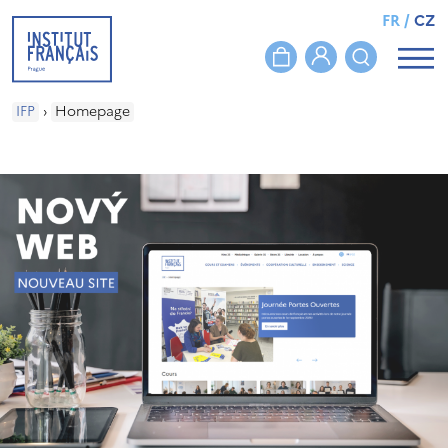
FR
/
CZ
IFP
›
Homepage