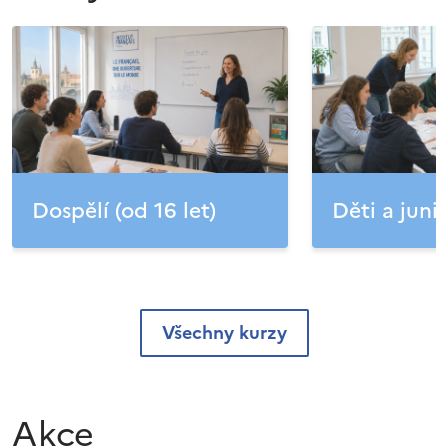
Dospělí (od 16 let)
Děti a junio
Všechny kurzy
Akce