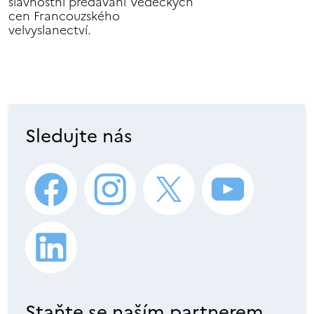
slavnostní předávání Vědeckých
cen Francouzského
velvyslanectví.
Sledujte nás
Staňte se naším partnerem