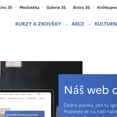
ino 35
Mediatéka
Galerie 35
Bistro 35
Knihkupec
KURZY A ZKOUŠKY
AKCE
KULTURN
Náš web d
Žádná panika, jste tu s
Podívejte se na naší nab