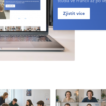
studia ve Francii až po v
Zjistit více