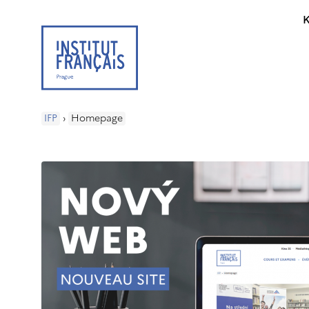
K
IFP
›
Homepage