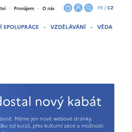
FR
/
CZ
tví
Pronájem
O nás
Í SPOLUPRÁCE
VZDĚLÁVÁNÍ
VĚDA
ostal nový kabát
právně. Máme jen nové webové stránky.
ídku od kurzů, přes kulturní akce a možnosti