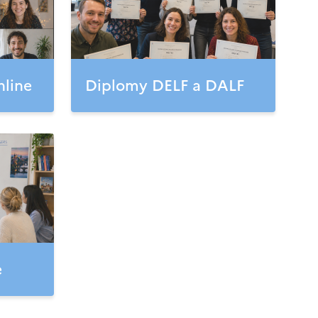
nline
Diplomy DELF a DALF
e