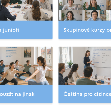
a junioři
Skupinové kurzy o
ouzština jinak
Čeština pro cizinc