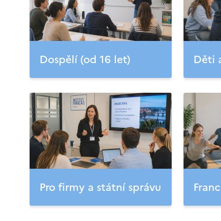
Dospělí (od 16 let)
Děti 
Pro firmy a státní správu
Franc