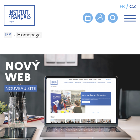
FR
/
CZ
IFP
›
Homepage