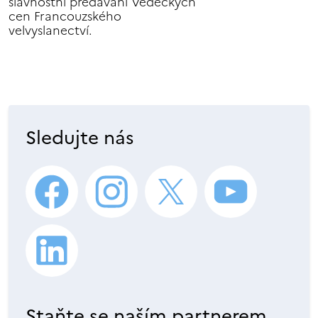
slavnostní předávání Vědeckých
cen Francouzského
velvyslanectví.
Sledujte nás
Staňte se naším partnerem