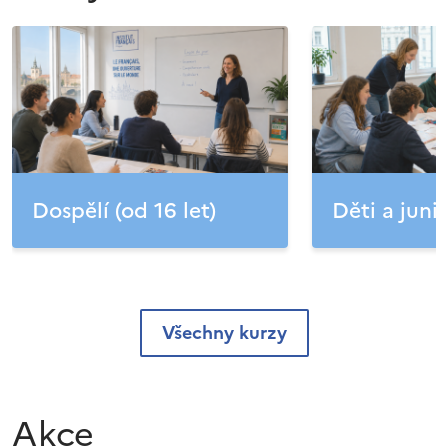
Dospělí (od 16 let)
Děti a junio
Všechny kurzy
Akce