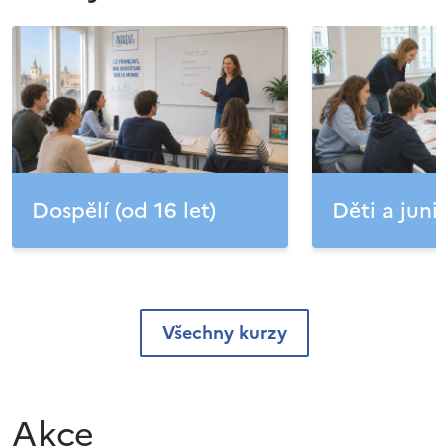
Dospělí (od 16 let)
Děti a junio
Všechny kurzy
Akce