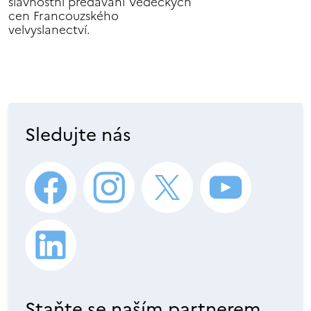
slavnostní předávání Vědeckých
cen Francouzského
velvyslanectví.
Sledujte nás
Staňte se naším partnerem