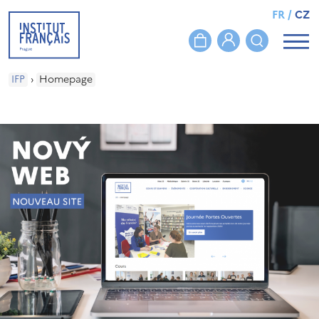
FR
/
CZ
IFP
›
Homepage