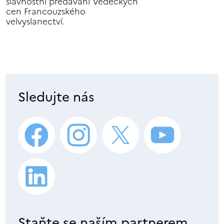
slavnostní předávání Vědeckých
cen Francouzského
velvyslanectví.
Sledujte nás
Staňte se naším partnerem