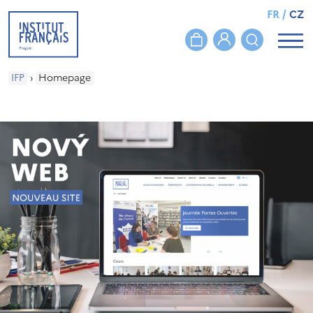
FR
/
CZ
IFP
›
Homepage