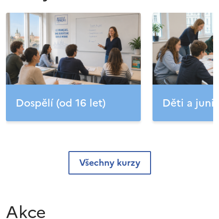
Dospělí (od 16 let)
Děti a junio
Všechny kurzy
Akce