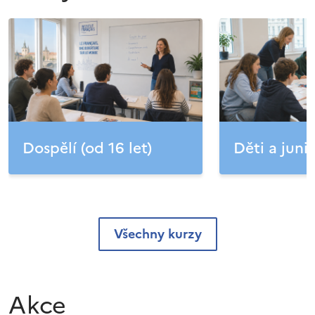
Dospělí (od 16 let)
Děti a junio
Všechny kurzy
Akce