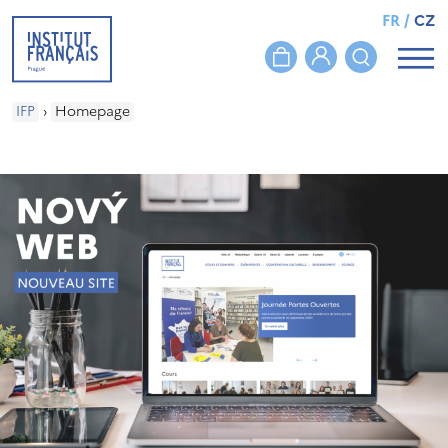
FR
/
CZ
IFP
›
Homepage