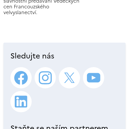
slavnostní předávání Vědeckých
cen Francouzského
velvyslanectví.
Sledujte nás
Staňte se naším partnerem