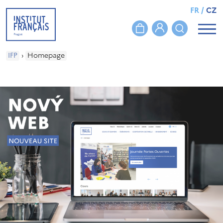
FR
/
CZ
IFP
›
Homepage