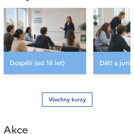
Dospělí (od 16 let)
Děti a junio
Všechny kurzy
Akce