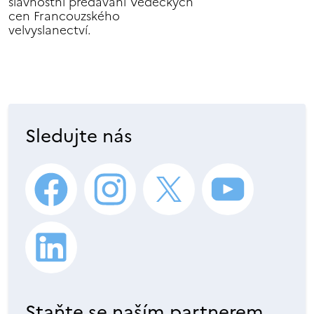
slavnostní předávání Vědeckých
cen Francouzského
velvyslanectví.
Sledujte nás
Staňte se naším partnerem