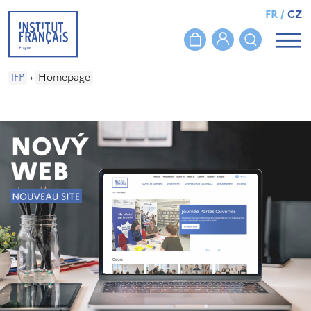
FR
/
CZ
IFP
›
Homepage