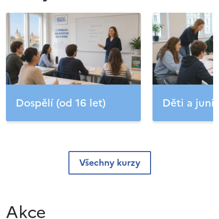
Dospělí (od 16 let)
Děti a junio
Všechny kurzy
Akce