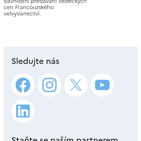
slavnostní předávání Vědeckých
cen Francouzského
velvyslanectví.
Sledujte nás
Staňte se naším partnerem