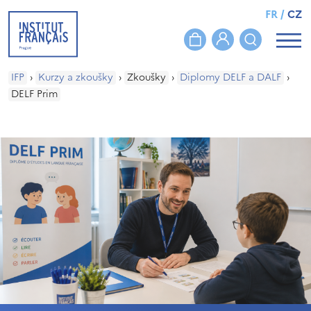
FR
/
CZ
IFP
›
Kurzy a zkoušky
›
Zkoušky
›
Diplomy DELF a DALF
›
DELF Prim