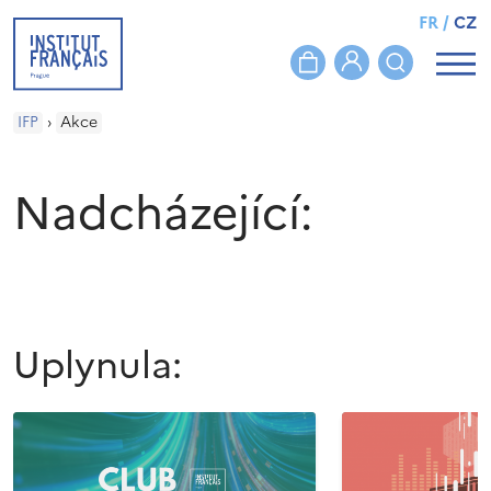
FR
/
CZ
IFP
›
Akce
Nadcházející:
Uplynula: