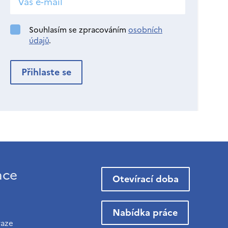
Souhlasím se zpracováním
osobních
údajů
.
ace
Otevírací doba
Nabídka práce
raze