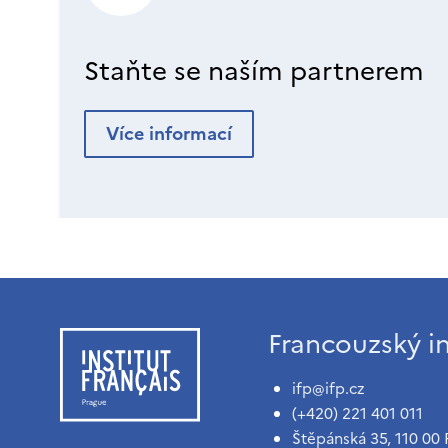
Staňte se naším partnerem
Více informací
Francouzský in
ifp@ifp.cz
(+420) 221 401 011
Štěpánská 35, 110 00 