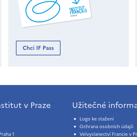
Chci IF Pass
stitut v Praze
Užitečné inform
Logo ke stažení
Ochrana osobních údajů
Praha 1
Velvyslanectví Francie v P