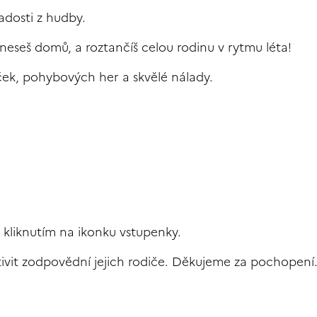
adosti z hudby.
odneseš domů, a roztančíš celou rodinu v rytmu léta!
ček, pohybových her a skvělé nálady.
e kliknutím na ikonku vstupenky.
tivit zodpovědní jejich rodiče. Děkujeme za pochopení