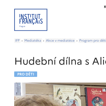
K
IFP
›
Mediatéka
›
Akce v mediatéce
›
Program pro dět
Hudební dílna s Ali
PRO DĚTI