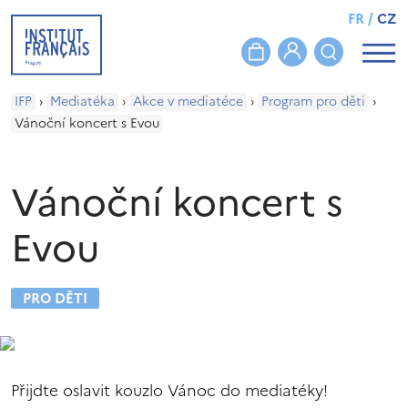
FR
/
CZ
IFP
›
Mediatéka
›
Akce v mediatéce
›
Program pro děti
›
Vánoční koncert s Evou
Vánoční koncert s
Evou
PRO DĚTI
Přijdte oslavit kouzlo Vánoc do mediatéky!