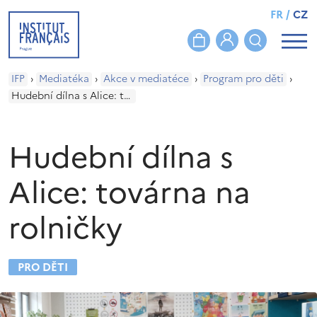
FR
/
CZ
IFP
›
Mediatéka
›
Akce v mediatéce
›
Program pro děti
›
Hudební dílna s Alice: továrna na rolničky
Hudební dílna s
Alice: továrna na
rolničky
PRO DĚTI