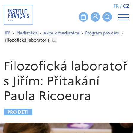
FR
/
CZ
IFP
›
Mediatéka
›
Akce v mediatéce
›
Program pro děti
›
Filozofická laboratoř s Jiřím: Přitakání Paula Ricoeura
Filozofická laboratoř
s Jiřím: Přitakání
Paula Ricoeura
PRO DĚTI