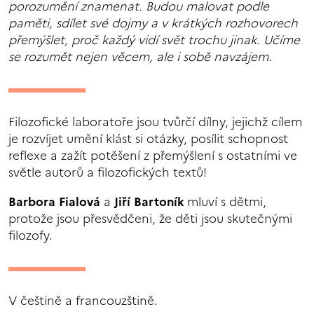
porozumění znamenat. Budou malovat podle
paměti, sdílet své dojmy a v krátkých rozhovorech
přemýšlet, proč každý vidí svět trochu jinak. Učíme
se rozumět nejen věcem, ale i sobě navzájem.
Filozofické laboratoře jsou tvůrčí dílny, jejichž cílem
je rozvíjet umění klást si otázky, posílit schopnost
reflexe a zažít potěšení z přemýšlení s ostatními ve
světle autorů a filozofických textů!
Barbora Fialová
a
Jiří Bartoník
mluví s dětmi,
protože jsou přesvědčeni, že děti jsou skutečnými
filozofy.
V češtině a francouzštině.