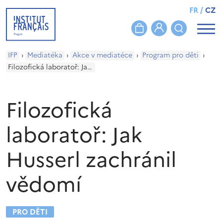
FR
/
CZ
IFP
›
Mediatéka
›
Akce v mediatéce
›
Program pro děti
›
Filozofická laboratoř: Jak Husserl zachránil vědomí
Filozofická
laboratoř: Jak
Husserl zachránil
vědomí
PRO DĚTI