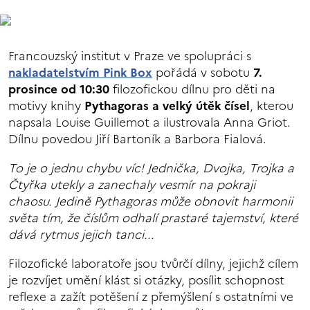
Francouzský institut v Praze ve spolupráci s
nakladatelstvím Pink Box
pořádá v sobotu
7.
prosince od 10:30
filozofickou dílnu pro děti na
motivy knihy
Pythagoras a velký útěk čísel
, kterou
napsala Louise Guillemot a ilustrovala Anna Griot.
Dílnu povedou Jiří Bartoník a Barbora Fialová.
To je o jednu chybu víc! Jednička, Dvojka, Trojka a
Čtyřka utekly a zanechaly vesmír na pokraji
chaosu. Jedině Pythagoras může obnovit harmonii
světa tím, že číslům odhalí prastaré tajemství, které
dává rytmus jejich tanci...
Filozofické laboratoře jsou tvůrčí dílny, jejichž cílem
je rozvíjet umění klást si otázky, posílit schopnost
reflexe a zažít potěšení z přemýšlení s ostatními ve