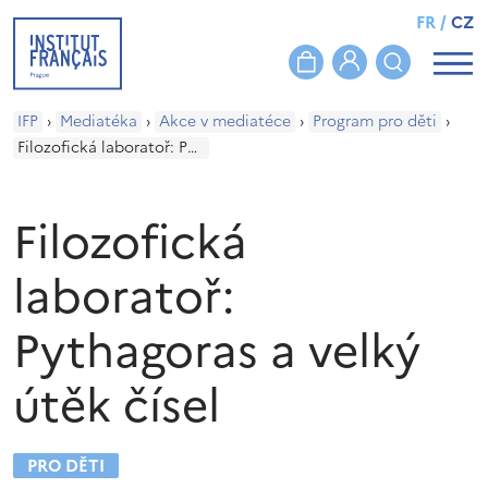
FR
/
CZ
IFP
›
Mediatéka
›
Akce v mediatéce
›
Program pro děti
›
Filozofická laboratoř: Pythagoras a velký útěk čísel
Filozofická
laboratoř:
Pythagoras a velký
útěk čísel
PRO DĚTI