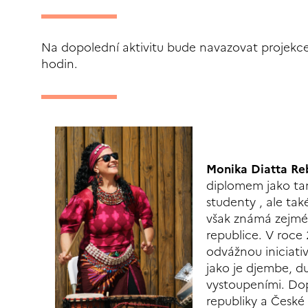
Na dopolední aktivitu bude navazovat projek
hodin.
Monika Diatta Re
diplomem jako ta
studenty , ale tak
však známá zejmén
republice. V roce
odvážnou iniciati
jako je djembe, d
vystoupeními. Do
republiky a České 