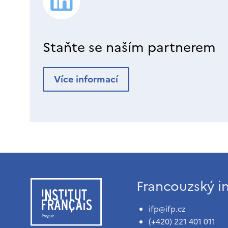
Staňte se naším partnerem
Více informací
Francouzský in
ifp@ifp.cz
(+420) 221 401 011