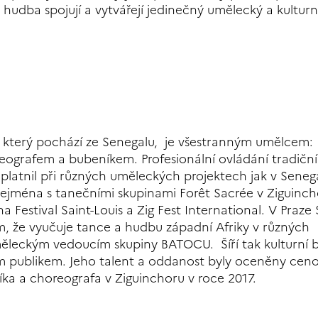
hudba spojují a vytvářejí jedinečný umělecký a kulturní
, který pochází ze Senegalu, je všestranným umělcem:
ografem a bubeníkem. Profesionální ovládání tradičn
platnil při různých uměleckých projektech jak v Senega
zejména s tanečními skupinami Forêt Sacrée v Ziguinch
 Festival Saint-Louis a Zig Fest International. V Praze
tím, že vyučuje tance a hudbu západní Afriky v různých
uměleckým vedoucím skupiny BATOCU. Šíří tak kulturní 
m publikem. Jeho talent a oddanost byly oceněny cen
íka a choreografa v Ziguinchoru v roce 2017.