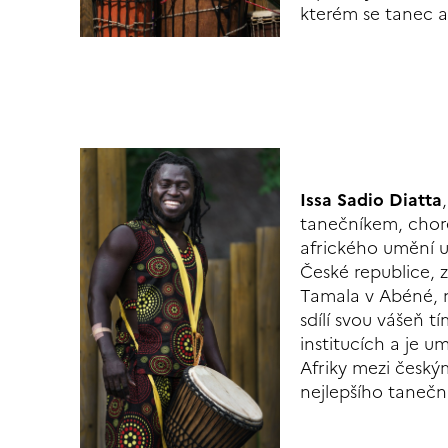
kterém se tanec a 
Issa Sadio Diatta
tanečníkem, chore
afrického umění u
České republice, 
Tamala v Abéné, na
sdílí svou vášeň 
institucích a je 
Afriky mezi český
nejlepšího tanečn