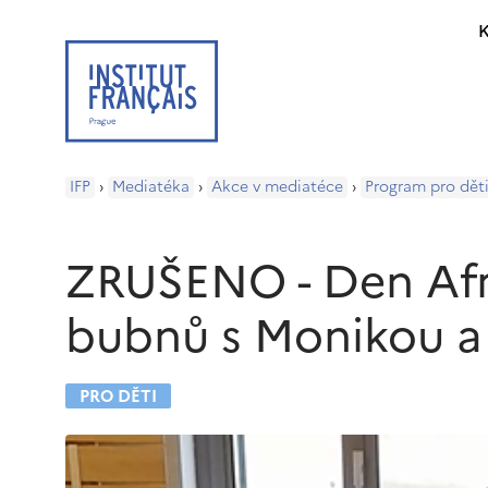
K
IFP
›
Mediatéka
›
Akce v mediatéce
›
Program pro dět
ZRUŠENO - Den Afr
bubnů s Monikou a
PRO DĚTI