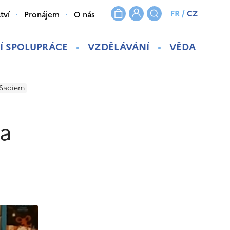
FR
/
CZ
tví
Pronájem
O nás
Í SPOLUPRÁCE
VZDĚLÁVÁNÍ
VĚDA
 Sadiem
 a