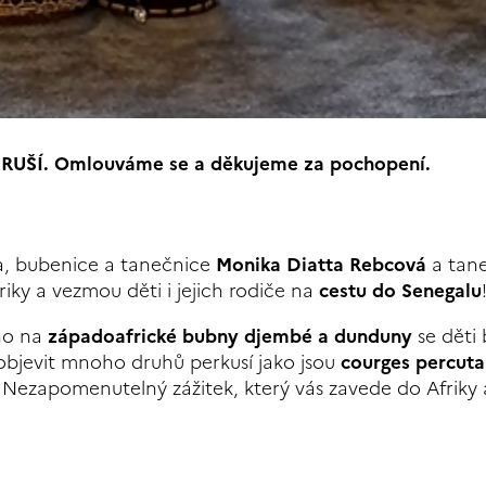
ŠÍ. Omlouváme se a děkujeme za pochopení.
a, bubenice a tanečnice
Monika Diatta Rebcová
a tane
iky a vezmou děti i jejich rodiče na
cestu do Senegalu
ho na
západoafrické bubny djembé a dunduny
se děti
 objevit mnoho druhů perkusí jako jsou
courges percuta
. Nezapomenutelný zážitek, který vás zavede do Afriky 