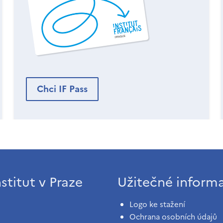
Chci IF Pass
stitut v Praze
Užitečné inform
Logo ke stažení
Ochrana osobních údajů