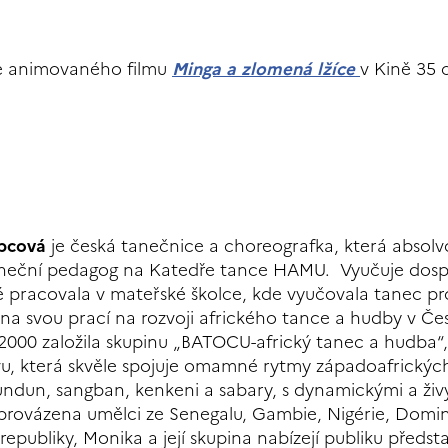
ce animovaného filmu
Minga a zlomená lžíce
v Kině 35 
bcová
je česká tanečnice a choreografka, která absolv
neční pedagog na Katedře tance HAMU. Vyučuje dosp
é pracovala v mateřské školce, kde vyučovala tanec pro
a svou prací na rozvoji afrického tance a hudby v Če
 2000 založila skupinu „BATOCU-africký tanec a hudba“,
vu, která skvěle spojuje omamné rytmy západoafrickýc
undun, sangban, kenkeni a sabary, s dynamickými a živ
provázena umělci ze Senegalu, Gambie, Nigérie, Domi
republiky, Monika a její skupina nabízejí publiku předst