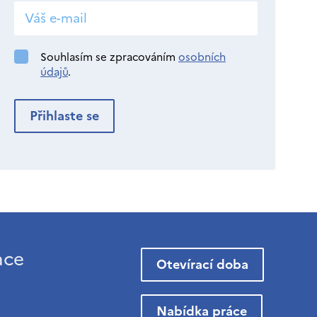
Souhlasím se zpracováním
osobních
údajů
.
ace
Otevírací doba
Nabídka práce