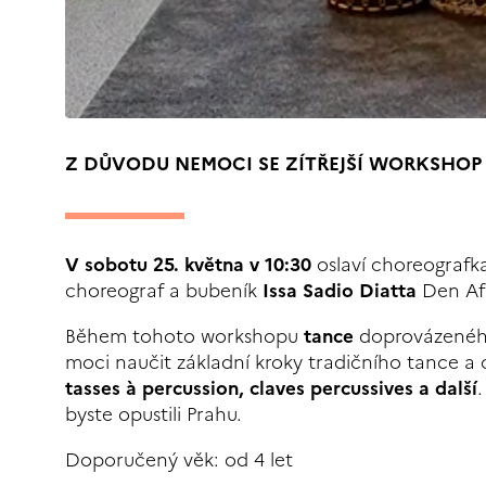
Z DŮVODU NEMOCI SE ZÍTŘEJŠÍ WORKSHOP RU
V sobotu 25. května v 10:30
oslaví choreografk
choreograf a bubeník
Issa Sadio Diatta
Den Afr
Během tohoto workshopu
tance
doprovázené
moci naučit základní kroky tradičního tance a
tasses à percussion, claves percussives a další
byste opustili Prahu.
Doporučený věk: od 4 let