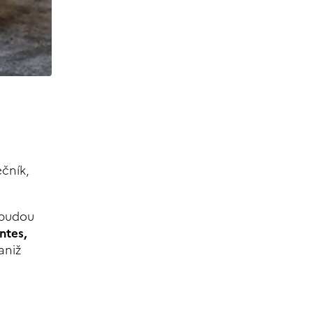
čník,
!
 budou
ntes,
aniž