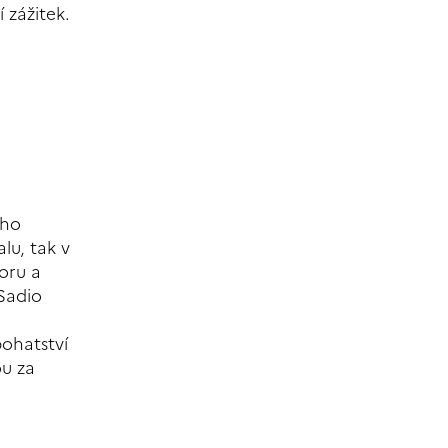
 zážitek.
ího
lu, tak v
oru a
 Sadio
bohatství
ou za