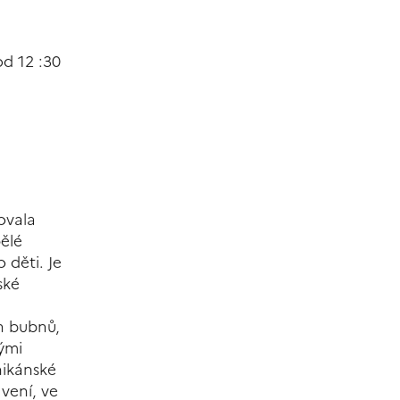
od 12 :30
ovala
ělé
 děti. Je
ské
h bubnů,
ými
nikánské
avení, ve