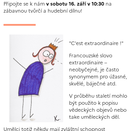
Připojte se k nám
v sobotu 16. září v 10:30
na
zábavnou tvůrčí a hudební dílnu!
"C'est extraordinaire !"
Francouzské slovo
extraordinaire –
neobyčejné, je často
synonymem pro úžasné,
skvělé, báječné atd.
V průběhu staletí mohlo
být použito k popisu
vědeckých objevů nebo
take uměleckých děl.
Umělci totiž někdy mají zvláštní schopnost