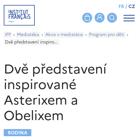
FR
/
CZ
IFP
›
Mediatéka
›
Akce v mediatéce
›
Program pro děti
›
Dvě představení inspirované Asterixem a Obelixem
Dvě představení
inspirované
Asterixem a
Obelixem
RODINA