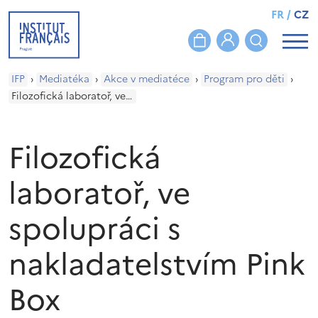
FR
/
CZ
IFP
›
Mediatéka
›
Akce v mediatéce
›
Program pro děti
›
Filozofická laboratoř, ve spolupráci s nakladatelstvím Pink Box
Filozofická
laboratoř, ve
spolupráci s
nakladatelstvím Pink
Box