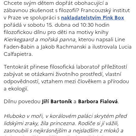
Chcete svým dětem dopřát obohacující a
zábavnou zkušenost s filozofií? Francouzský institut
v Praze ve spolupráci s
nakladatelstvím Pink Box
pořádá v sobotu 15. dubna od 10:30 hodin
filozofickou dílnu pro děti na motivy knihy
Kierkegaard a mořská panna
, kterou napsali Line
Faden-Babin a Jakob Rachmanski a ilustrovala Lucia
Calfapietra.
Tentokrát přinese filosofická laboratoř příležitostí
zabývat se otázkami životního prostředí, vlastní
odpovědností, vztahem mezi člověkem a přírodou
a ekologií.
Dílnu povedou
Jiří Bartoník
a
Barbora Fialová
.
Hluboko v moři, v korálovém paláci skrytém před
lidskými zraky, žila princezna. Rodiče si jí vážili,
zasnoubili s nejkrásnějším a nejsladším z mloků a