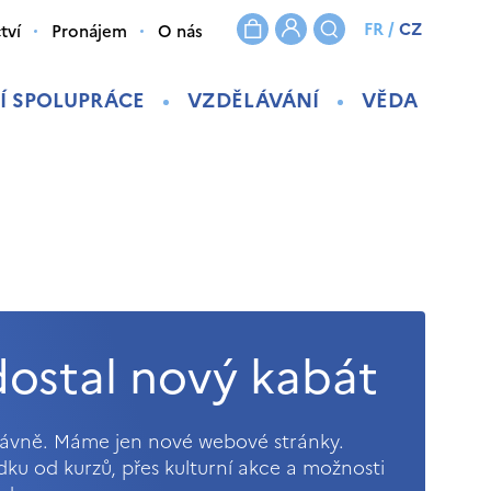
FR
/
CZ
tví
Pronájem
O nás
Í SPOLUPRÁCE
VZDĚLÁVÁNÍ
VĚDA
ostal nový kabát
právně. Máme jen nové webové stránky.
ídku od kurzů, přes kulturní akce a možnosti