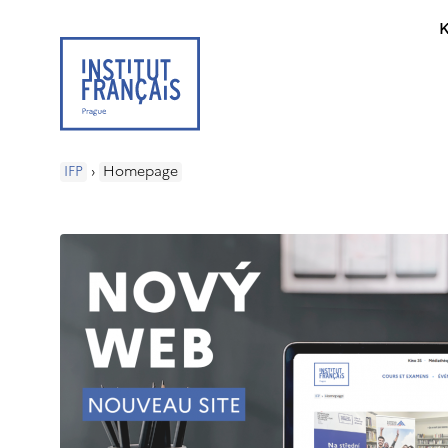
K
IFP
›
Homepage