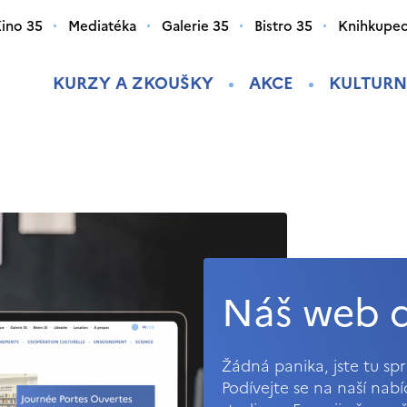
ino 35
Mediatéka
Galerie 35
Bistro 35
Knihkupec
KURZY A ZKOUŠKY
AKCE
KULTURN
Náš web d
Žádná panika, jste tu s
Podívejte se na naší nab