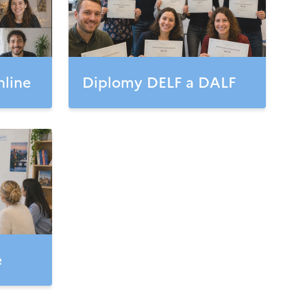
nline
Diplomy DELF a DALF
e