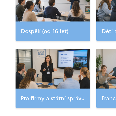
Dospělí (od 16 let)
Děti 
Pro firmy a státní správu
Franc