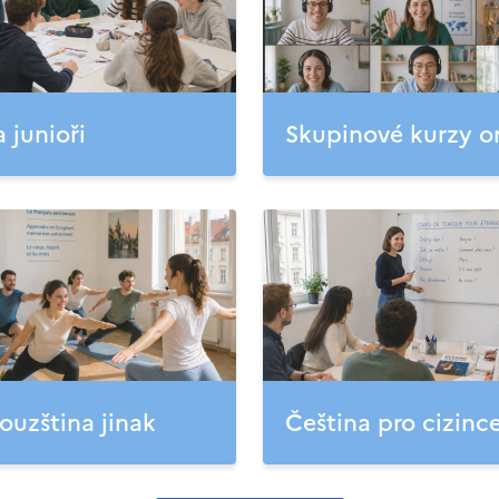
a junioři
Skupinové kurzy o
ouzština jinak
Čeština pro cizinc