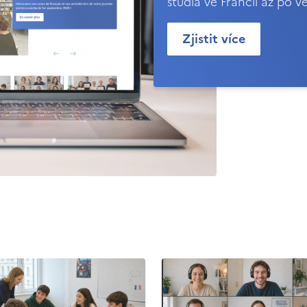
studia ve Francii až po v
Zjistit více