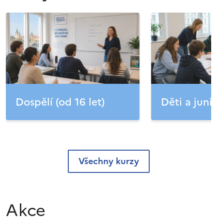
Dospělí (od 16 let)
Děti a junio
Všechny kurzy
Akce