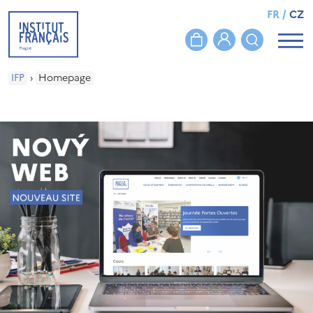
FR
/
CZ
IFP
›
Homepage