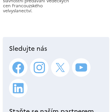
slavnostní předávání Vědeckých
cen Francouzského
velvyslanectví.
Sledujte nás
Staňte se naším partnerem