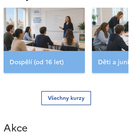
Dospělí (od 16 let)
Děti a junio
Všechny kurzy
Akce