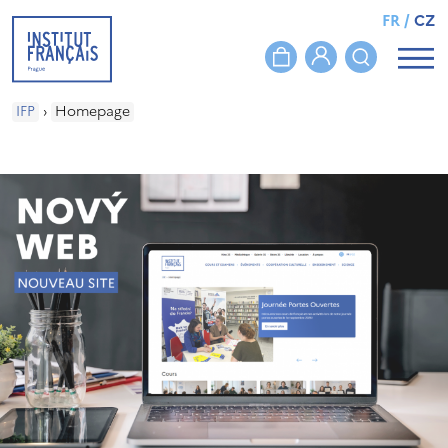
FR
/
CZ
IFP
›
Homepage