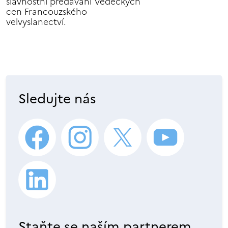
slavnostní předávání Vědeckých
cen Francouzského
velvyslanectví.
Sledujte nás
Staňte se naším partnerem