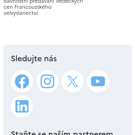
slavnostní předávání Vědeckých
cen Francouzského
velvyslanectví.
Sledujte nás
Staňte se naším partnerem