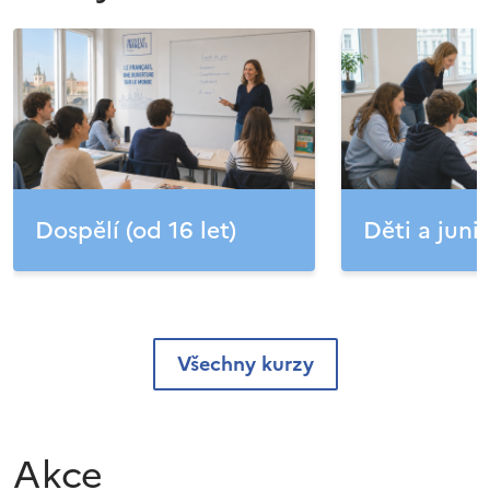
Dospělí (od 16 let)
Děti a junio
Všechny kurzy
Akce