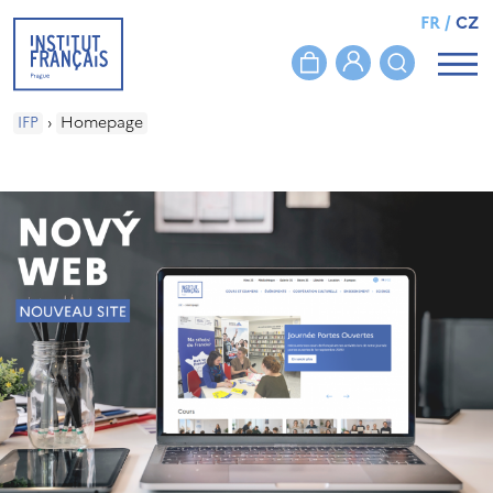
FR
/
CZ
IFP
›
Homepage