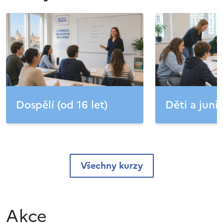
Dospělí (od 16 let)
Děti a junio
Všechny kurzy
Akce