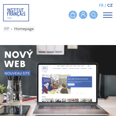
FR
/
CZ
IFP
›
Homepage