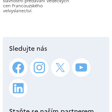
slavnostní předávání Vědeckých
cen Francouzského
velvyslanectví.
Sledujte nás
Staňte se naším partnerem