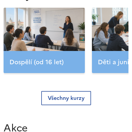
Dospělí (od 16 let)
Děti a junio
Všechny kurzy
Akce