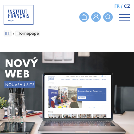
FR
/
CZ
IFP
›
Homepage